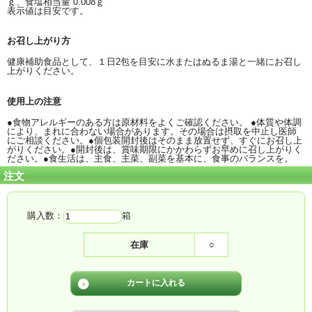
ｇ、食塩相当量 0.008ｇ
表示値は目安です。
お召し上がり方
健康補助食品として、１日2包を目安に水またはぬるま湯と一緒にお召し
上がりください。
使用上の注意
●食物アレルギーのある方は原材料をよくご確認ください。 ●体質や体調
により、まれに合わない場合があります。その場合は摂取を中止し医師
にご相談ください。●個包装開封後はそのまま放置せず、すぐにお召し上
がりください。●開封後は、賞味期限にかかわらずお早めに召し上がりく
ださい。●食生活は、主食、主菜、副菜を基本に、食事のバランスを。
注文
購入数：
箱
在庫
○