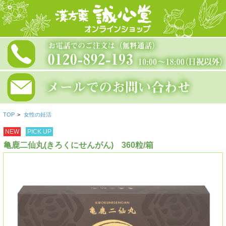
TOP
>
女性の妊活
NEW
PICK UP
亀鹿二仙丸(きろくにせんがん) 360粒/箱