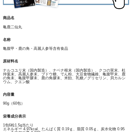
商品名
亀鹿二仙丸
名称
亀腹甲・鹿の角・高麗人参等含有食品
原材料名
ナルコユリ末（国内製造）、ナベナ根末（国内製造）、クコの実末、杜
仲葉末、高麗人参末、ブドウ糖、でん粉、大豆食物繊維、亀腹甲末、鹿
の角末、亀腹甲膠末、鹿の角膠末、米飴、乳糖／グリセリン、貝カルシ
ウム、クエン酸
内容量
90g（60包）
栄養成分表示
1包6粒1.5g当たり
エネルギー 4.97kcal、たんぱく質 0.19ｇ、脂質 0.05ｇ、炭水化物 0.95