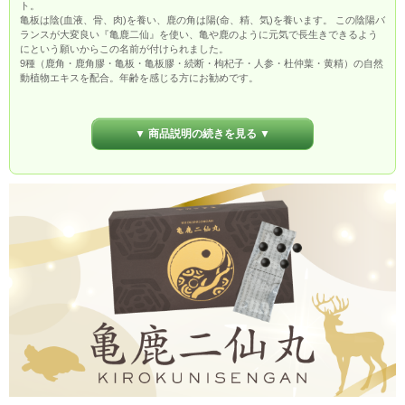
ト。
亀板は陰(血液、骨、肉)を養い、鹿の角は陽(命、精、気)を養います。 この陰陽バ
ランスが大変良い『亀鹿二仙』を使い、亀や鹿のように元気で長生きできるよう
にという願いからこの名前が付けられました。
9種（鹿角・鹿角膠・亀板・亀板膠・続断・枸杞子・人参・杜仲葉・黄精）の自然
動植物エキスを配合。年齢を感じる方にお勧めです。
▼妊活中の方はこちらから
▼ 商品説明の続きを見る ▼