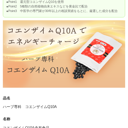
●Point1 還元型コエンザイムQ10を使用
●Point2 5種類の自然植物由来エキスなどを黄金比で配合
●Point3 中医学の専門家が30年以上の相談実績をもとに、厳選した成分を配合
品名
ハーブ専科 コエンザイムQ10A
名称
コエンザイムQ10A含有食品