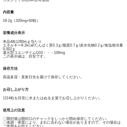
内容量
19.2g（320mg×60粒）
栄養成分表示
本品4粒1280mｇ当たり
エネルギー8.2kcal/たんぱく質0.3ｇ/脂質0.7ｇ/炭水化物0.2ｇ/食塩相当量
0.002ｇ
還元型コエンザイムQ10・・・100mg
この表示値は、目安です。
保存方法
高温多湿・直射日光を避けて保存してください。
お召し上がり方
1日4粒を目安に水またはぬるま湯でお召し上がりください。
使用上の注意
〇開封後は開封口のチャックをしっかり閉め保存してください。
〇体調・体質により、まれに合わない場合がありますので、その場合は
ご使用をお控えください。