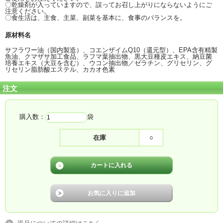
〇乾燥剤が入っていますので、誤ってお召し上がりにならないようにご
注意ください。
〇食生活は、主食、主菜、副菜を基本に、食事のバランスを。
原材料名
サフラワー油（国内製造）、コエンザイムQ10（還元型）、EPA含有精製
魚油、クマザサ加工食品、ラフマ葉抽出物、黒大豆種皮エキス、納豆菌
培養エキス（大豆を含む）、ウコン抽出物／ゼラチン、グリセリン、グ
リセリン脂肪酸エステル、カカオ色素
注文
購入数：
袋
在庫
○