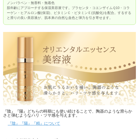
ノンパラベン・無香料・無着色
肌年齢にアプローチする保湿美容液です。プラセンタ・コエンザイムＱ10・コラ
ーゲン・ヒアルロン酸(保湿)、ビタミンＣ・ビタミンＥ(抗酸化)を配合。するする
と滑りの良い美容液が、肌本来の自然な血色と弾力を引き寄せます。
『陰』『陽』どちらの時期にも使い続けることで、陶器のような滑らか
さと弾むようなハリ・ツヤ感を与えます。
『陰』『陽』『精』について