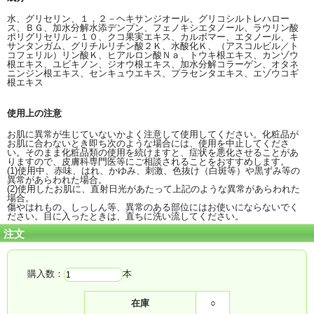
水、グリセリン、１，２－ヘキサンジオール、グリコシルトレハロー
ス、ＢＧ、加水分解水添デンプン、フェノキシエタノール、ラウリン酸
ポリグリセリル－１０、クコ果実エキス、カルボマー、エタノール、キ
サンタンガム、グリチルリチン酸２Ｋ、水酸化Ｋ、（アスコルビル／ト
コフェリル）リン酸Ｋ、ヒアルロン酸Ｎａ、トウキ根エキス、カンゾウ
根エキス、ユビキノン、ジオウ根エキス、加水分解コラーゲン、オタネ
ニンジン根エキス、センキュウエキス、プラセンタエキス、エゾウコギ
根エキス
使用上の注意
お肌に異常が生じていないかよく注意して使用してください。化粧品が
お肌に合わないとき即ち次のような場合には、使用を中止してくださ
い。そのまま化粧品類の使用を続けますと、症状を悪化させることがあ
りますので、皮膚科専門医等にご相談されることをおすすめします。
(1)使用中、赤味、はれ、かゆみ、刺激、色抜け（白斑等）や黒ずみ等の
異常があらわれた場合。
(2)使用したお肌に、直射日光があたって上記のような異常があらわれた
場合。
傷やはれもの、しっしん等、異常のある部位にはお使いにならないでく
ださい。目に入ったときは、直ちに洗い流してください。
注文
購入数：
本
在庫
○