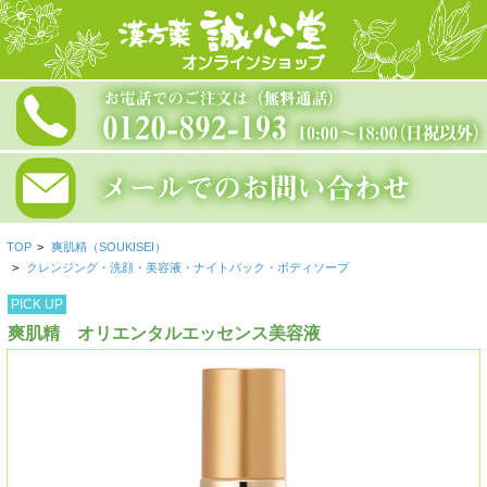
TOP
>
爽肌精（SOUKISEI）
>
クレンジング・洗顔・美容液・ナイトパック・ボディソープ
PICK UP
爽肌精 オリエンタルエッセンス美容液