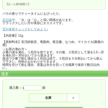
【お一人様5個限り】
バラの香りでティータイムにもぴったり。
五行論
で、「火」は「心」と深い関係があります。
リラックスしたい方や美容にオススメです。
五行体質チェックをしてみよう♪
【内容量】11g
【原材料名】安渓鉄観音、竜眼肉、夜交藤、なつめ、マイカイカ(薔薇の
蕾)
～お茶の淹れ方～
少量の湯を淹れ、１煎目を捨てます。その後、２煎目として湯を1.5～2ℓ
を淹れ10～30分おいてから飲みます。
急須で少量で飲む場合も１煎目は捨て、２煎目を５分程おいてから飲ん
で下さい。何杯かおかわりができます。
時間を空けて飲む場合、茶葉は水分を切って冷蔵庫で保存で数日以内
に。
注文
購入数：
袋
在庫
○