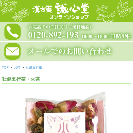
TOP
>
お茶
>
壮健五行茶
壮健五行茶・火茶