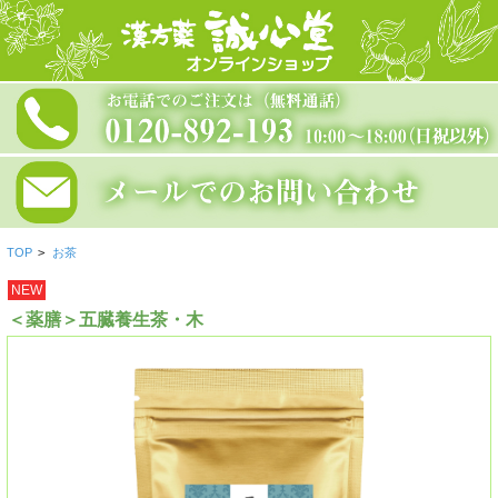
TOP
>
お茶
NEW
＜薬膳＞五臓養生茶・木