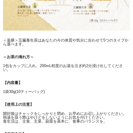
＜薬膳＞五臓養生茶はあなたの今の体質や気分に合わせて5つのタイプか
ら選べます。
～お茶の淹れ方～
1包をカップに入れ、200mL程度のお湯を注ぎ約2分浸け出してくださ
い。
【内容量】
1袋30g(10ティーバッグ)
【使用上の注意】
開封後はチャックをしっかりと閉め、お早めにお召し上がりください。
熱湯を扱う際はやけどをしないようにお気を付けください。
食生活は、主食、主菜、副菜を基本に、食事のバランスを。